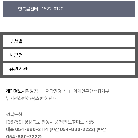
행복콜센터 :
1522-0120
부서별
시군청
유관기관
개인정보처리방침
저작권정책
이메일무단수집거부
부서전화번호/팩스번호 안내
경북도청 :
[36759] 경상북도 안동시 풍천면 도청대로 455
대표
054-880-2114
(야간
054-880-2222
) (야간
054-880-2222
)