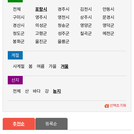
전체
포항시
경주시
김천시
안동시
구미시
영주시
영천시
상주시
문경시
경산시
의성군
청송군
영양군
영덕군
청도군
고령군
성주군
칠곡군
예천군
봉화군
울진군
울릉군
계절
사계절
봄
여름
가을
겨울
산지
전체
산
바다
강
농지
선택초기화
추천순
등록순