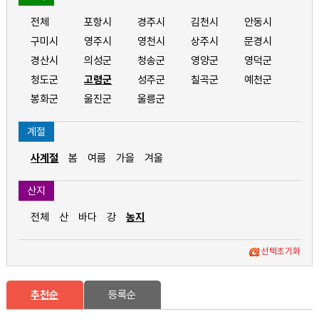
전체
포항시
경주시
김천시
안동시
구미시
영주시
영천시
상주시
문경시
경산시
의성군
청송군
영양군
영덕군
청도군
고령군
성주군
칠곡군
예천군
봉화군
울진군
울릉군
계절
사계절
봄
여름
가을
겨울
산지
전체
산
바다
강
농지
선택초기화
추천순
등록순