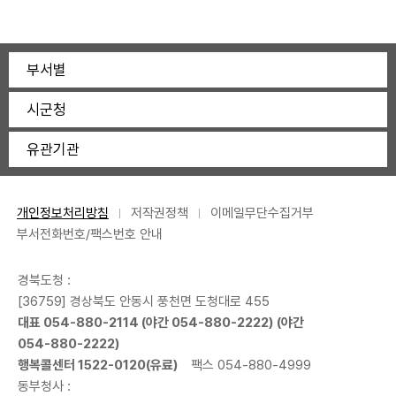
부서별
시군청
유관기관
개인정보처리방침
저작권정책
이메일무단수집거부
부서전화번호/팩스번호 안내
경북도청 :
[36759] 경상북도 안동시 풍천면 도청대로 455
대표
054-880-2114
(야간
054-880-2222
) (야간
054-880-2222
)
행복콜센터
1522-0120
(유료)
팩스 054-880-4999
동부청사 :