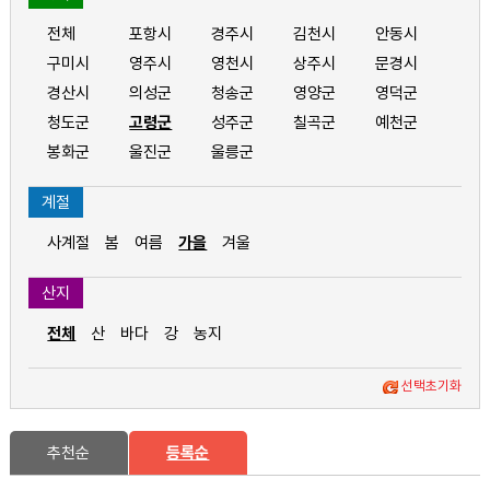
전체
포항시
경주시
김천시
안동시
구미시
영주시
영천시
상주시
문경시
경산시
의성군
청송군
영양군
영덕군
청도군
고령군
성주군
칠곡군
예천군
봉화군
울진군
울릉군
계절
사계절
봄
여름
가을
겨울
산지
전체
산
바다
강
농지
선택초기화
추천순
등록순