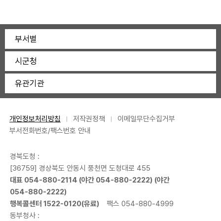
부서별
시군청
유관기관
개인정보처리방침
저작권정책
이메일무단수집거부
부서전화번호/팩스번호 안내
경북도청 :
[36759] 경상북도 안동시 풍천면 도청대로 455
대표
054-880-2114
(야간
054-880-2222
) (야간
054-880-2222
)
행복콜센터
1522-0120
(유료)
팩스 054-880-4999
동부청사 :