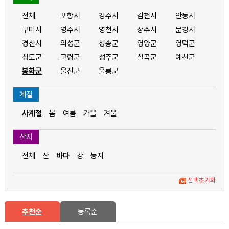
전체
포항시
경주시
김천시
안동시
구미시
영주시
영천시
상주시
문경시
경산시
의성군
청송군
영양군
영덕군
청도군
고령군
성주군
칠곡군
예천군
봉화군
울진군
울릉군
계절
사계절
봄
여름
가을
겨울
산지
전체
산
바다
강
농지
선택초기화
추천순
등록순