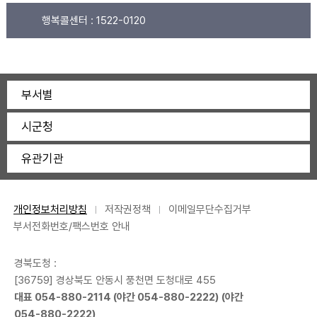
행복콜센터 :
1522-0120
부서별
시군청
유관기관
개인정보처리방침
저작권정책
이메일무단수집거부
부서전화번호/팩스번호 안내
경북도청 :
[36759] 경상북도 안동시 풍천면 도청대로 455
대표
054-880-2114
(야간
054-880-2222
) (야간
054-880-2222
)