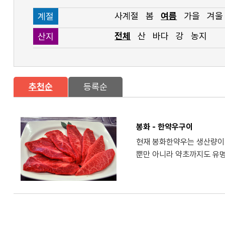
사계절
봄
여름
가을
겨울
계절
전체
산
바다
강
농지
산지
추천순
등록순
봉화 - 한약우구이
현재 봉화한약우는 생산량이 
뿐만 아니라 약초까지도 유명