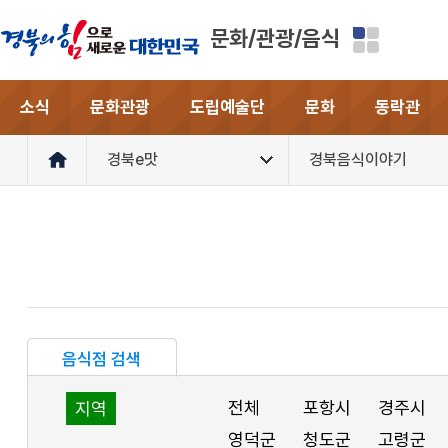
문화/관광/음식
소식
문화관광
도립예술단
문화
동락관
경북e맛
경북음식이야기
음식점 검색
전체
포항시
경주시
지역
영덕군
청도군
고령군