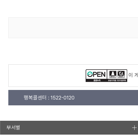
이 
행복콜센터 :
1522-0120
부서별