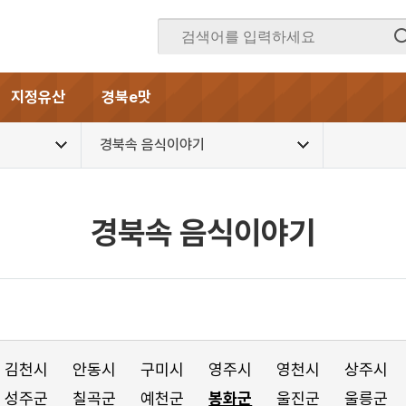
지정유산
경북e맛
경북속 음식이야기
경북속 음식이야기
김천시
안동시
구미시
영주시
영천시
상주시
성주군
칠곡군
예천군
봉화군
울진군
울릉군