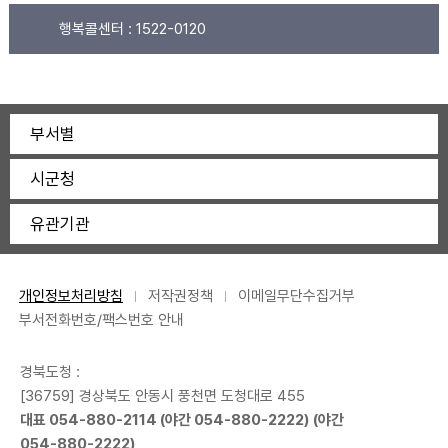
행복콜센터 :
1522-0120
부서별
시군청
유관기관
개인정보처리방침
저작권정책
이메일무단수집거부
부서전화번호/팩스번호 안내
경북도청 :
[36759] 경상북도 안동시 풍천면 도청대로 455
대표
054-880-2114
(야간
054-880-2222
) (야간
054-880-2222
)