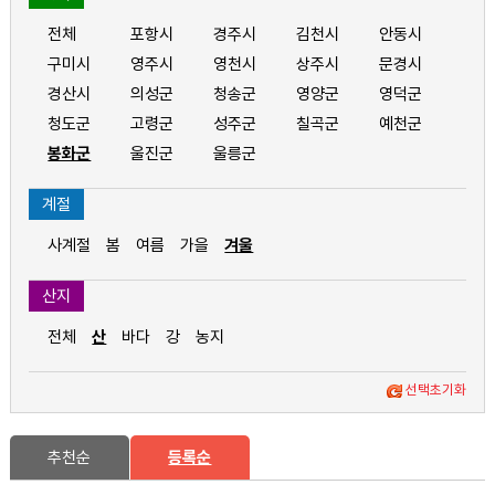
전체
포항시
경주시
김천시
안동시
구미시
영주시
영천시
상주시
문경시
경산시
의성군
청송군
영양군
영덕군
청도군
고령군
성주군
칠곡군
예천군
봉화군
울진군
울릉군
계절
사계절
봄
여름
가을
겨울
산지
전체
산
바다
강
농지
선택초기화
추천순
등록순