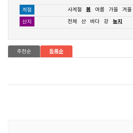
사계절
봄
여름
가을
겨울
계절
전체
산
바다
강
농지
산지
추천순
등록순