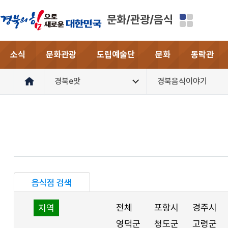
문화/관광/음식
소식
문화관광
도립예술단
문화
동락관
경북e맛
경북음식이야기
음식점 검색
전체
포항시
경주시
지역
영덕군
청도군
고령군