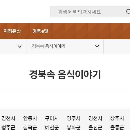
지정유산
경북e맛
경북속 음식이야기
경북속 음식이야기
김천시
안동시
구미시
영주시
영천시
상주시
성주군
칠곡군
예천군
봉화군
울진군
울릉군