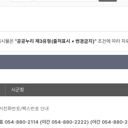
게시물은
"공공누리 제3유형(출처표시 + 변경금지)"
조건에 따라 자
시군청
서전화번호/팩스번호 안내
표
054-880-2114
(야간
054-880-2222
) (야간
054-880-