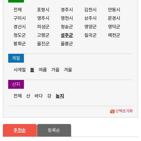
전체
포항시
경주시
김천시
안동시
구미시
영주시
영천시
상주시
문경시
경산시
의성군
청송군
영양군
영덕군
청도군
고령군
성주군
칠곡군
예천군
봉화군
울진군
울릉군
계절
사계절
봄
여름
가을
겨울
산지
전체
산
바다
강
농지
선택초기화
추천순
등록순