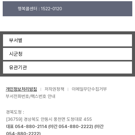
행복콜센터 :
1522-0120
부서별
시군청
유관기관
개인정보처리방침
저작권정책
이메일무단수집거부
부서전화번호/팩스번호 안내
경북도청 :
[36759] 경상북도 안동시 풍천면 도청대로 455
대표
054-880-2114
(야간
054-880-2222
) (야간
054-880-2222
)