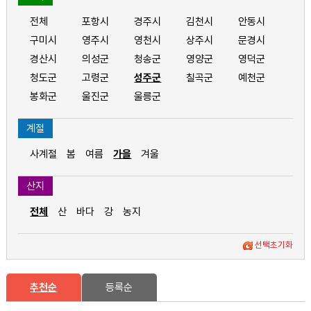
전체
포항시
경주시
김천시
안동시
구미시
영주시
영천시
상주시
문경시
경산시
의성군
청송군
영양군
영덕군
청도군
고령군
성주군
칠곡군
예천군
봉화군
울진군
울릉군
계절
사계절
봄
여름
가을
겨울
산지
전체
산
바다
강
농지
선택초기화
추천순
등록순