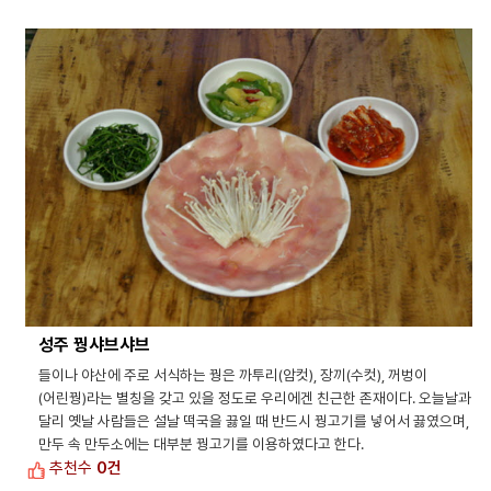
성주 꿩샤브샤브
들이나 야산에 주로 서식하는 꿩은 까투리(암컷), 장끼(수컷), 꺼벙이
(어린꿩)라는 별칭을 갖고 있을 정도로 우리에겐 친근한 존재이다. 오늘날과
달리 옛날 사람들은 설날 떡국을 끓일 때 반드시 꿩고기를 넣어서 끓였으며,
만두 속 만두소에는 대부분 꿩고기를 이용하였다고 한다.
추천수
0건