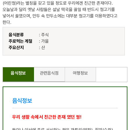
(어린꿩)라는 별칭을 갖고 있을 정도로 우리에겐 친근한 존재이다.
오늘날과 달리 옛날 사람들은 설날 떡국을 끓일 때 반드시 꿩고기를
넣어서 끓였으며, 만두 속 만두소에는 대부분 꿩고기를 이용하였다고
한다.
음식분류
: 주식
주로먹는 계절
: 가을
주요산지
: 산
음식정보
관련음식점
여행정보
음식정보
우리 생활 속에서 친근한 존재 였던 꿩!
들이나 야산에 주로 서식하는 꿩은 까투리
(
암컷
),
장끼
(
수컷
),