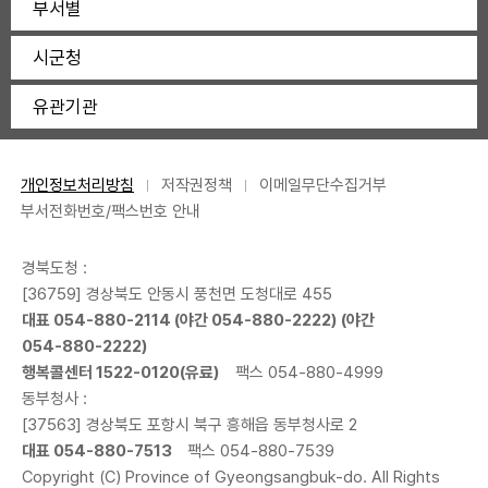
부서별
시군청
유관기관
개인정보처리방침
저작권정책
이메일무단수집거부
부서전화번호/팩스번호 안내
경북도청 :
[36759] 경상북도 안동시 풍천면 도청대로 455
대표
054-880-2114
(야간
054-880-2222
) (야간
054-880-2222
)
행복콜센터
1522-0120
(유료)
팩스 054-880-4999
동부청사 :
[37563] 경상북도 포항시 북구 흥해읍 동부청사로 2
대표
054-880-7513
팩스 054-880-7539
Copyright (C) Province of Gyeongsangbuk-do. All Rights