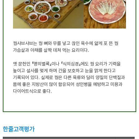
꿩샤브샤브는 꿩 뼈와 무를 넣고 끊인 육수에 얇게 포 뜬 꿩
가슴살과 야채를 살짝 데쳐 먹는 요리이다
.
옛 문헌인
『
명의별록
』
이나
『
식의심경
』
에도 꿩 요리가 기력을
높이고 설사를 멎게 하며 간을 보호하고 눈을 맑게 한다고
기록되어 있다
.
실제로 꿩은 다른 육류와 달리 양질의 단백질과
몸에 좋은 지방산이 많이 함유되어 성인병을 예방하고 미용과
다이어트식으로 좋다
.
한줄고객평가