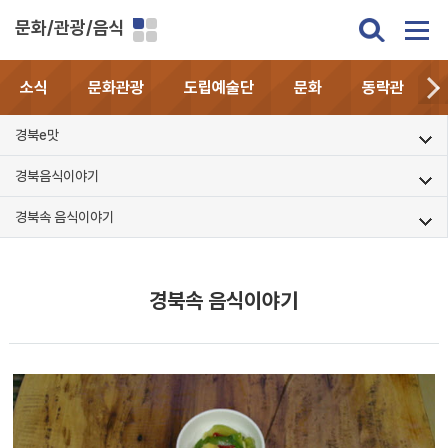
문화/관광/음식
소식
문화관광
도립예술단
문화
동락관
경북e맛
경북음식이야기
경북속 음식이야기
경북속 음식이야기