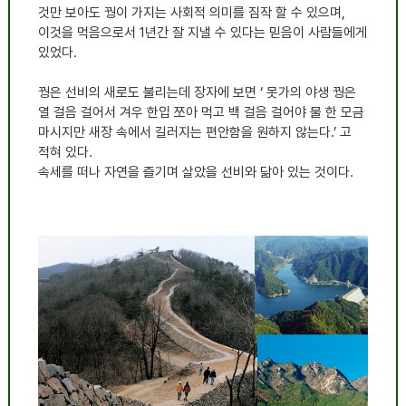
것만 보아도 꿩이 가지는 사회적 의미를 짐작 할 수 있으며
,
이것을 먹음으로서
1
년간 잘 지낼 수 있다는 믿음이 사람들에게
있었다
.
꿩은 선비의 새로도 불리는데 장자에 보면
‘
못가의 야생 꿩은
열 걸음 걸어서 겨우 한입 쪼아 먹고 백 걸음 걸어야 물 한 모금
마시지만 새장 속에서 길러지는 편안함을 원하지 않는다
.’
고
적혀 있다
.
속세를 떠나 자연을 즐기며 살았을 선비와 닮아 있는 것이다
.