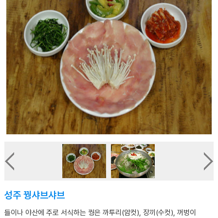
성주 꿩샤브샤브
들이나 야산에 주로 서식하는 꿩은 까투리(암컷), 장끼(수컷), 꺼벙이