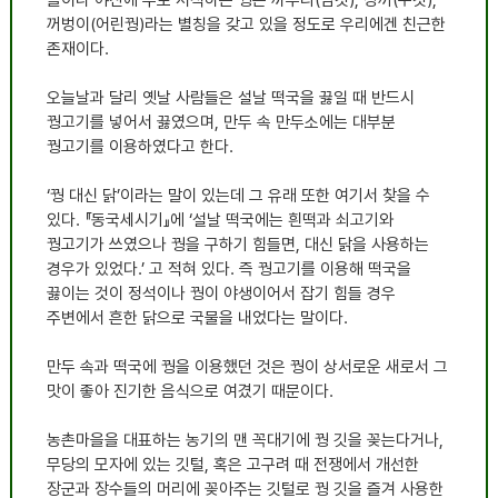
꺼벙이
(
어린꿩
)
라는 별칭을 갖고 있을 정도로 우리에겐 친근한
존재이다
.
오늘날과 달리 옛날 사람들은 설날 떡국을 끓일 때 반드시
꿩고기를 넣어서 끓였으며
,
만두 속 만두소에는 대부분
꿩고기를 이용하였다고 한다
.
‘
꿩 대신 닭
’
이라는 말이 있는데 그 유래 또한 여기서 찾을 수
있다
.
『
동국세시기
』
에
‘
설날 떡국에는 흰떡과 쇠고기와
꿩고기가 쓰였으나 꿩을 구하기 힘들면
,
대신 닭을 사용하는
경우가 있었다
.’
고 적혀 있다
.
즉 꿩고기를 이용해 떡국을
끓이는 것이 정석이나 꿩이 야생이어서 잡기 힘들 경우
주변에서 흔한 닭으로 국물을 내었다는 말이다
.
만두 속과 떡국에 꿩을 이용했던 것은 꿩이 상서로운 새로서 그
맛이 좋아 진기한 음식으로 여겼기 때문이다
.
농촌마을을 대표하는 농기의 맨 꼭대기에 꿩 깃을 꽂는다거나
,
무당의 모자에 있는 깃털
,
혹은 고구려 때 전쟁에서 개선한
장군과 장수들의 머리에 꽂아주는 깃털로 꿩 깃을 즐겨 사용한