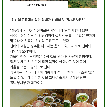
선비의 고장에서 먹는 담백한 선비의 맛 `꿩 샤브샤브`
낙동강과 가야산의 신비로운 자연 아래 일찍이 번성 했던
성주는 조선 선조 때 경상감영이 설치된 곳으로 수많은 인재가
빛을 내어 일찍이
‘
선비의 고장
’
으로 불렸다
.
선비의 고장인 성주를 대표하는 음식이 있으니 바로 선비의
새인
‘
꿩 요리
’
이다
.
가을이면 성주군지역은 수렵 철을 맞아 꿩 사냥이 한창이다
.
꿩은 늦가을 및 겨울이 되면 육질이 살아나고 맛이 좋아
,
겨울철 으뜸 보양식으로 친다
.
꿩고기는 닭고기에 비해 기름기가 적어 담백하고 고소한 맛을
느낄 수 있는데 이러한 맛을 그대로 즐기기 위해선 단연
‘
꿩샤부샤부
’
가 제격이다
.