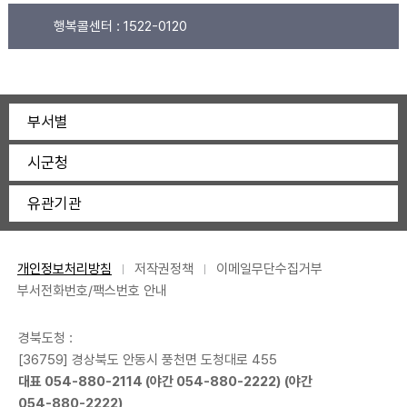
행복콜센터 :
1522-0120
부서별
시군청
유관기관
개인정보처리방침
저작권정책
이메일무단수집거부
부서전화번호/팩스번호 안내
경북도청 :
[36759] 경상북도 안동시 풍천면 도청대로 455
대표
054-880-2114
(야간
054-880-2222
) (야간
054-880-2222
)