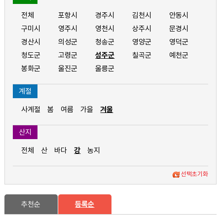
전체
포항시
경주시
김천시
안동시
구미시
영주시
영천시
상주시
문경시
경산시
의성군
청송군
영양군
영덕군
청도군
고령군
성주군
칠곡군
예천군
봉화군
울진군
울릉군
계절
사계절
봄
여름
가을
겨울
산지
전체
산
바다
강
농지
선택초기화
추천순
등록순