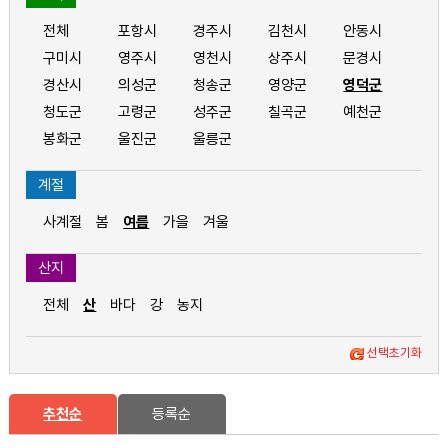
전체
포항시
경주시
김천시
안동시
구미시
영주시
영천시
상주시
문경시
경산시
의성군
청송군
영양군
영덕군
청도군
고령군
성주군
칠곡군
예천군
봉화군
울진군
울릉군
계절
사계절
봄
여름
가을
겨울
산지
전체
산
바다
강
농지
선택초기화
추천순
등록순