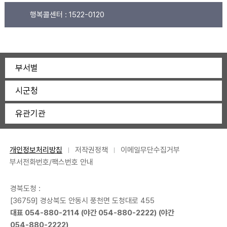
행복콜센터 :
1522-0120
부서별
시군청
유관기관
개인정보처리방침
저작권정책
이메일무단수집거부
부서전화번호/팩스번호 안내
경북도청 :
[36759] 경상북도 안동시 풍천면 도청대로 455
대표
054-880-2114
(야간
054-880-2222
) (야간
054-880-2222
)