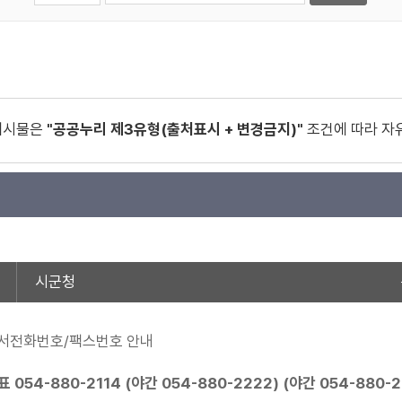
게시물은
"공공누리 제3유형(출처표시 + 변경금지)"
조건에 따라 자
시군청
서전화번호/팩스번호 안내
표
054-880-2114
(야간
054-880-2222
) (야간
054-880-