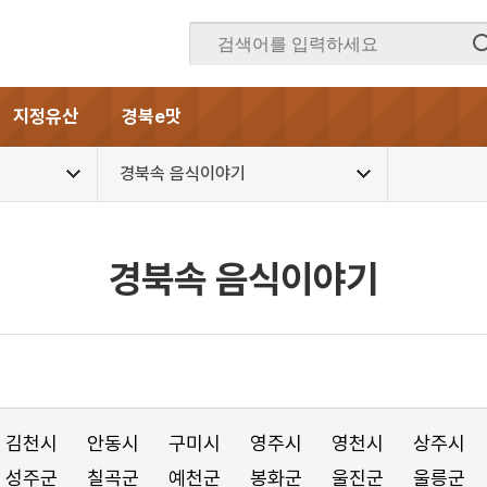
지정유산
경북e맛
경북속 음식이야기
경북속 음식이야기
김천시
안동시
구미시
영주시
영천시
상주시
성주군
칠곡군
예천군
봉화군
울진군
울릉군