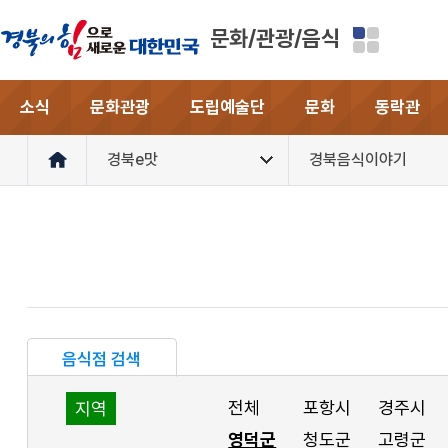
문화/관광/음식
소식
문화관광
도립예술단
문화
동락관
경북e맛
경북음식이야기
음식점 검색
전체
포항시
경주시
지역
영덕군
청도군
고령군