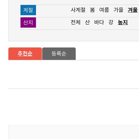
사계절
봄
여름
가을
겨울
계절
전체
산
바다
강
농지
산지
추천순
등록순