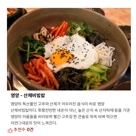
영양 - 산채비빔밥
영양의 특산물인 고추와 산채가 어우러진 음식이 바로 영양
산채비빔밥이다. 휘황찬란한 네온이 아닌, 높은 산지 속 산자락에 등을 기댄
영양의 마을들을 바라보며 빨간 고추장 한 큰술로 쓱쓱 비벼 먹으면
자연그대로의 맛이 느껴진다.
추천수
0건