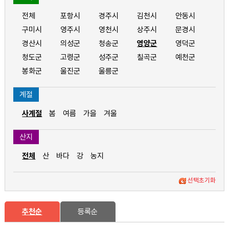
전체
포항시
경주시
김천시
안동시
구미시
영주시
영천시
상주시
문경시
경산시
의성군
청송군
영양군
영덕군
청도군
고령군
성주군
칠곡군
예천군
봉화군
울진군
울릉군
계절
사계절
봄
여름
가을
겨울
산지
전체
산
바다
강
농지
선택초기화
추천순
등록순