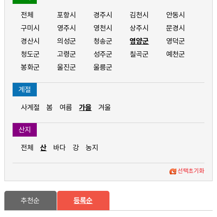
전체
포항시
경주시
김천시
안동시
구미시
영주시
영천시
상주시
문경시
경산시
의성군
청송군
영양군
영덕군
청도군
고령군
성주군
칠곡군
예천군
봉화군
울진군
울릉군
계절
사계절
봄
여름
가을
겨울
산지
전체
산
바다
강
농지
선택초기화
추천순
등록순