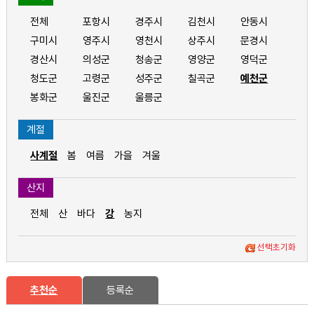
전체
포항시
경주시
김천시
안동시
구미시
영주시
영천시
상주시
문경시
경산시
의성군
청송군
영양군
영덕군
청도군
고령군
성주군
칠곡군
예천군
봉화군
울진군
울릉군
계절
사계절
봄
여름
가을
겨울
산지
전체
산
바다
강
농지
선택초기화
추천순
등록순