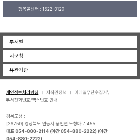
행복콜센터 :
1522-0120
부서별
시군청
유관기관
개인정보처리방침
저작권정책
이메일무단수집거부
부서전화번호/팩스번호 안내
경북도청 :
[36759] 경상북도 안동시 풍천면 도청대로 455
대표
054-880-2114
(야간
054-880-2222
) (야간
054-880-2222
)