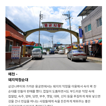
예천 -
돼지막창순대
삼강나루터와 가까운 용궁면에서는 돼지의 막창을 이용해서 속이 꽉 찬
순대를 만들어 판매를 했다. 껍질이 도톰하면서도 부드러운 막창 속에
찹쌀밥, 숙주, 양파, 당면, 부추, 깻잎, 대파, 선지 등을 푸짐하게 채워 넣으면
강을 건너 먼길을 떠나는 사람들에게 속을 든든하게 채워주는 좋은