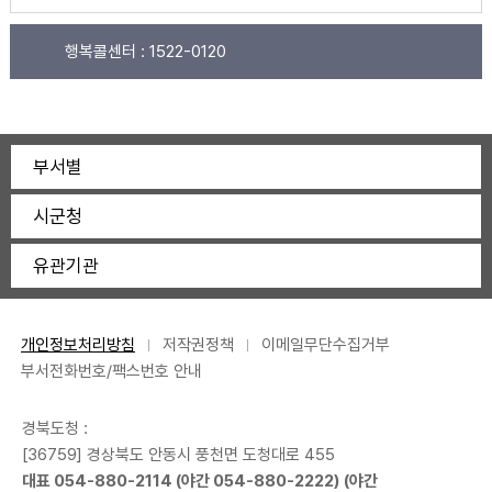
행복콜센터 :
1522-0120
부서별
시군청
유관기관
개인정보처리방침
저작권정책
이메일무단수집거부
부서전화번호/팩스번호 안내
경북도청 :
[36759] 경상북도 안동시 풍천면 도청대로 455
대표
054-880-2114
(야간
054-880-2222
) (야간