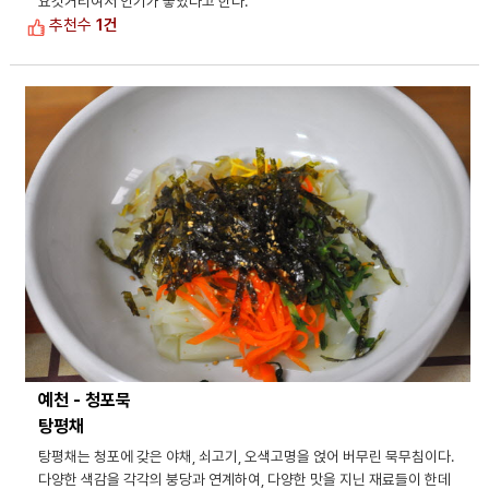
요깃거리여서 인기가 좋았다고 한다.
추천수
1건
예천 - 청포묵
탕평채
탕평채는 청포에 갖은 야채, 쇠고기, 오색고명을 얹어 버무린 묵무침이다.
다양한 색감을 각각의 붕당과 연계하여, 다양한 맛을 지닌 재료들이 한데