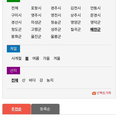
전체
포항시
경주시
김천시
안동시
구미시
영주시
영천시
상주시
문경시
경산시
의성군
청송군
영양군
영덕군
청도군
고령군
성주군
칠곡군
예천군
봉화군
울진군
울릉군
계절
사계절
봄
여름
가을
겨울
산지
전체
산
바다
강
농지
선택초기화
추천순
등록순