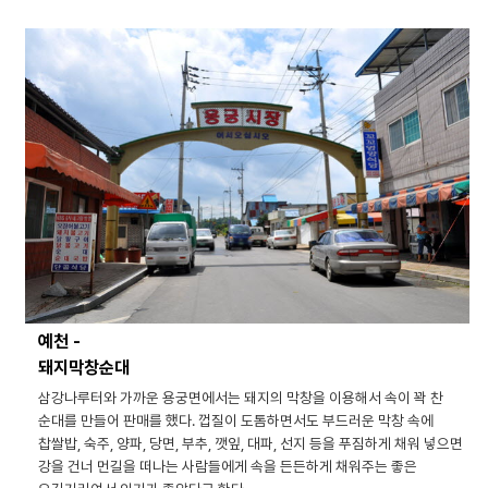
예천 -
돼지막창순대
삼강나루터와 가까운 용궁면에서는 돼지의 막창을 이용해서 속이 꽉 찬
순대를 만들어 판매를 했다. 껍질이 도톰하면서도 부드러운 막창 속에
찹쌀밥, 숙주, 양파, 당면, 부추, 깻잎, 대파, 선지 등을 푸짐하게 채워 넣으면
강을 건너 먼길을 떠나는 사람들에게 속을 든든하게 채워주는 좋은