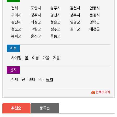
전체
포항시
경주시
김천시
안동시
구미시
영주시
영천시
상주시
문경시
경산시
의성군
청송군
영양군
영덕군
청도군
고령군
성주군
칠곡군
예천군
봉화군
울진군
울릉군
계절
사계절
봄
여름
가을
겨울
산지
전체
산
바다
강
농지
선택초기화
추천순
등록순