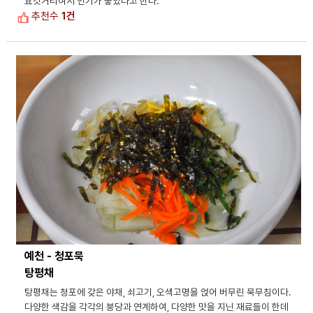
요깃거리여서 인기가 좋았다고 한다.
추천수
1건
예천 - 청포묵
탕평채
탕평채는 청포에 갖은 야채, 쇠고기, 오색고명을 얹어 버무린 묵무침이다.
다양한 색감을 각각의 붕당과 연계하여, 다양한 맛을 지닌 재료들이 한데