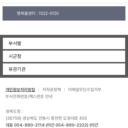
행복콜센터 :
1522-0120
부서별
시군청
유관기관
개인정보처리방침
저작권정책
이메일무단수집거부
부서전화번호/팩스번호 안내
경북도청 :
[36759] 경상북도 안동시 풍천면 도청대로 455
대표
054-880-2114
(야간
054-880-2222
) (야간