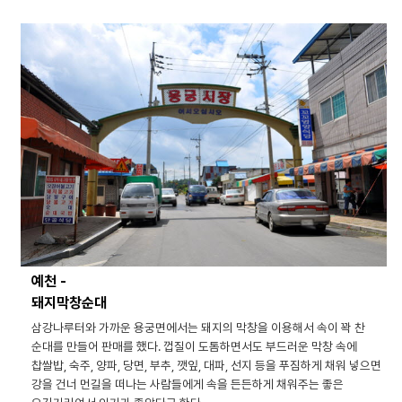
예천 -
돼지막창순대
삼강나루터와 가까운 용궁면에서는 돼지의 막창을 이용해서 속이 꽉 찬
순대를 만들어 판매를 했다. 껍질이 도톰하면서도 부드러운 막창 속에
찹쌀밥, 숙주, 양파, 당면, 부추, 깻잎, 대파, 선지 등을 푸짐하게 채워 넣으면
강을 건너 먼길을 떠나는 사람들에게 속을 든든하게 채워주는 좋은