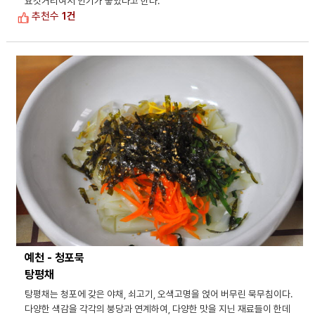
요깃거리여서 인기가 좋았다고 한다.
추천수
1건
예천 - 청포묵
탕평채
탕평채는 청포에 갖은 야채, 쇠고기, 오색고명을 얹어 버무린 묵무침이다.
다양한 색감을 각각의 붕당과 연계하여, 다양한 맛을 지닌 재료들이 한데