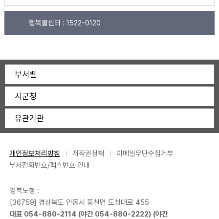
행복콜센터 :
1522-0120
부서별
시군청
유관기관
개인정보처리방침
저작권정책
이메일무단수집거부
부서전화번호/팩스번호 안내
경북도청 :
[36759] 경상북도 안동시 풍천면 도청대로 455
대표
054-880-2114
(야간
054-880-2222
) (야간