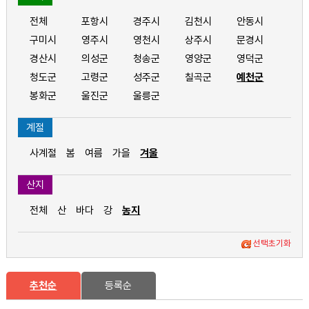
전체
포항시
경주시
김천시
안동시
구미시
영주시
영천시
상주시
문경시
경산시
의성군
청송군
영양군
영덕군
청도군
고령군
성주군
칠곡군
예천군
봉화군
울진군
울릉군
계절
사계절
봄
여름
가을
겨울
산지
전체
산
바다
강
농지
선택초기화
추천순
등록순