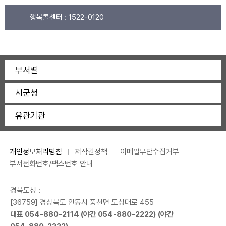
행복콜센터 :
1522-0120
부서별
시군청
유관기관
개인정보처리방침
저작권정책
이메일무단수집거부
부서전화번호/팩스번호 안내
경북도청 :
[36759] 경상북도 안동시 풍천면 도청대로 455
대표
054-880-2114
(야간
054-880-2222
) (야간