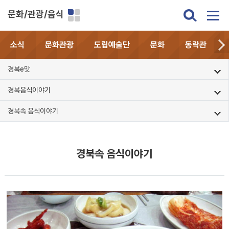
문화/관광/음식
소식
문화관광
도립예술단
문화
동락관
경북e맛
경북음식이야기
경북속 음식이야기
경북속 음식이야기