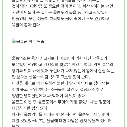
것이지만 그것만큼 또 중요한 것이 물이다. 화산섬이라는 천연
자연이 만들어 준 필터는 울릉도의 물을 풍부하고도 맛있게
만들었다. 모든 생물이 그러하듯 물이 좋아야 소도 건강하고,
육질이 좋아 진다.
울릉약소는 육지 쇠고기보다 마블링이 약한 대신 근육질의
붉은빛이 선명하고 지방질의 빛깔은 약간 누렇다. 약초 특유의
향기와 맛이 배어 있어 누린내가 나지 않는데 입에서 살살 녹는
맛 보다는 씹을수록 담백하고 고소한 맛이 난다.
이것을 제대로 먹기 위해선 불판에 닿자마자 바로 집어 먹는
것이 좋고, 쌈장 보다는 소금물에 절인 뒤 설탕과 식초로
양념한 명이절임에다 싸 먹어야 더 맛이 좋다.
울릉도 여행 후 ‘울릉도에서 무엇이 가장 좋았느냐’는 질문에
대답하기란 쉽지 않다.
하지만 울릉약우를 제대로 맛 본 뒤라면 ‘울릉도에서 무엇이
제일 맛있었느냐?’는 물음에 대한 대답은 쉽지 않을까 생각해
본다.