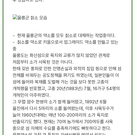
- 현재 울릉군의 약소를 모두 칡소로 대체하는 작업중이다.
- 칡소를 약소로 키움으로서 업그레이드 약소를 만들고 있는
중
울릉도는 화산섬으로 육지와 교류가 많지 않았던 관계로
처음부터 소가 사육된 것은 아니다.
한때 갖은 풍파로 인한 인명손실과 외적의 침입 등으로 인해 섬
전체를 비워두는 공도정책을 펴기도 하였는데, 일본인들이 이
섬에 들어와 목재를 도벌해 가는 것을 보다 못한 고종이
개척령을 반포했고, 고종 20년(1883년) 7월, 16가구 54명의
개척민이 이주하였다.
그 무렵 암수 한쌍의 소가 함께 들어왔고, 1892년 6월
울진에서 다시 5마리의 소를 들여왔는데, 이후 사육두수가
늘어 1960년대에는 매년 100-200마리의 소가 육지로
반출되기도 했다. 현재는 70여 농가에서 700여두를 사육
중으로 섬 자체의 수요를 충족하기에도 빠듯하다고 한다.
울릉약소의 가장 큰 특징은 자생식물을 먹여서 키우는