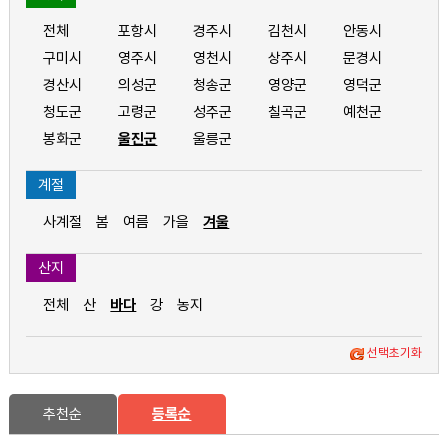
전체
포항시
경주시
김천시
안동시
구미시
영주시
영천시
상주시
문경시
경산시
의성군
청송군
영양군
영덕군
청도군
고령군
성주군
칠곡군
예천군
봉화군
울진군
울릉군
계절
사계절
봄
여름
가을
겨울
산지
전체
산
바다
강
농지
선택초기화
추천순
등록순