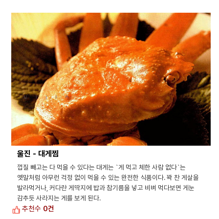
울진 - 대게찜
껍질 빼고는 다 먹을 수 있다는 대게는 `게 먹고 체한 사람 없다`는
옛말처럼 아무런 걱정 없이 먹을 수 있는 완전한 식품이다. 꽉 찬 게살을
발라먹거나, 커다란 게딱지에 밥과 참기름을 넣고 비벼 먹다보면 게눈
감추듯 사라지는 게를 보게 된다.
추천수
0건