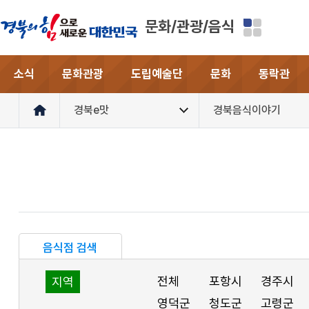
문화/관광/음식
소식
문화관광
도립예술단
문화
동락관
경북e맛
경북음식이야기
음식점 검색
전체
포항시
경주시
지역
영덕군
청도군
고령군