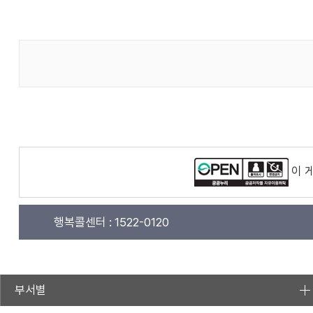
이 
행복콜센터 :
1522-0120
부서별