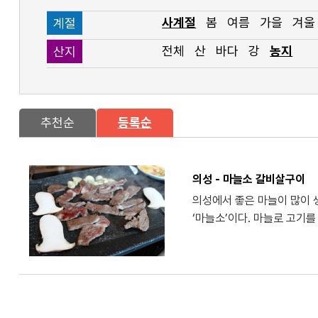
사계절
봄
여름
가을
겨울
계절
전체
산
바다
강
농지
산지
추천순
등록순
의성 - 마늘소 갈비살구이
의성에서 좋은 마늘이 많이 생
‘마늘소’이다. 마늘로 고기를