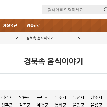
지정유산
경북e맛
경북속 음식이야기
경북속 음식이야기
김천시
안동시
구미시
영주시
영천시
상주시
성주군
칠곡군
예천군
봉화군
울진군
울릉군