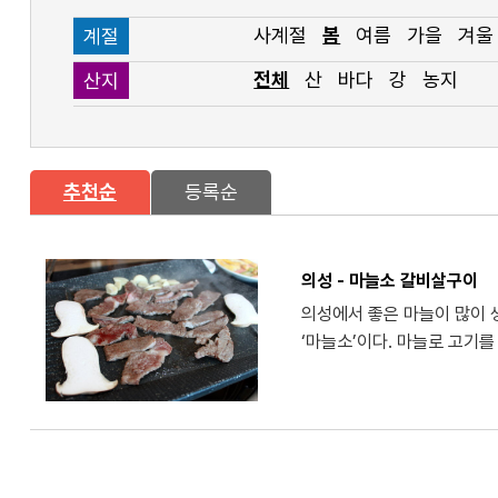
사계절
봄
여름
가을
겨울
계절
전체
산
바다
강
농지
산지
추천순
등록순
의성 - 마늘소 갈비살구이
의성에서 좋은 마늘이 많이 생
‘마늘소’이다. 마늘로 고기를