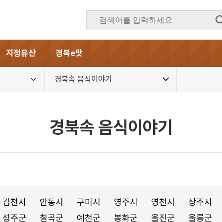
지정유산
경북e맛
경북속 음식이야기
경북속 음식이야기
김천시
안동시
구미시
영주시
영천시
상주시
성주군
칠곡군
예천군
봉화군
울진군
울릉군