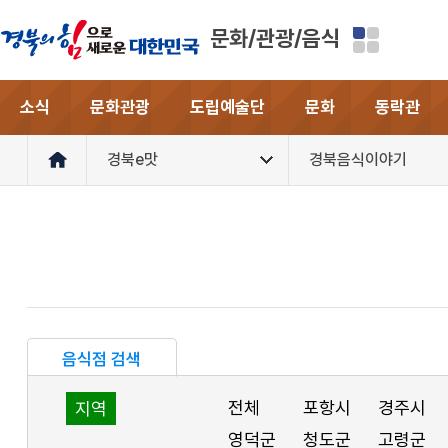
문화/관광/음식
소식
문화관광
도립예술단
문화
동락관
경북e맛
경북음식이야기
음식점 검색
전체
포항시
경주시
지역
영덕군
청도군
고령군