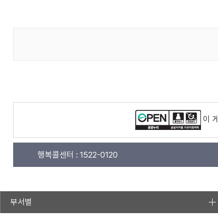
이 
행복콜센터 :
1522-0120
부서별