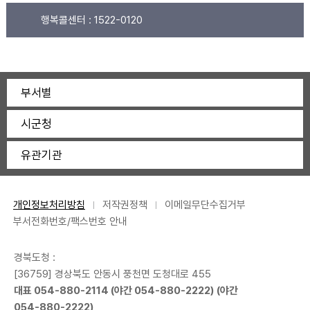
행복콜센터 :
1522-0120
부서별
시군청
유관기관
개인정보처리방침
저작권정책
이메일무단수집거부
부서전화번호/팩스번호 안내
경북도청 :
[36759] 경상북도 안동시 풍천면 도청대로 455
대표
054-880-2114
(야간
054-880-2222
) (야간
054-880-2222
)