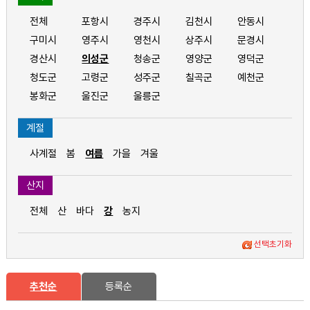
전체
포항시
경주시
김천시
안동시
구미시
영주시
영천시
상주시
문경시
경산시
의성군
청송군
영양군
영덕군
청도군
고령군
성주군
칠곡군
예천군
봉화군
울진군
울릉군
계절
사계절
봄
여름
가을
겨울
산지
전체
산
바다
강
농지
선택초기화
추천순
등록순