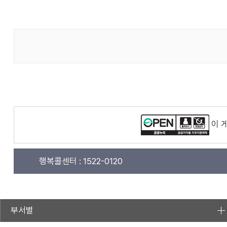
이 
행복콜센터 :
1522-0120
부서별