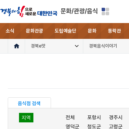
문화/관광/음식
소식
문화관광
도립예술단
문화
동락관
경북e맛
경북음식이야기
음식점 검색
전체
포항시
경주시
지역
영덕군
청도군
고령군