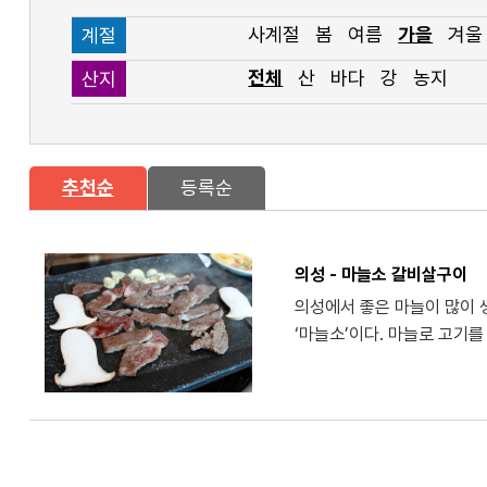
사계절
봄
여름
가을
겨울
계절
전체
산
바다
강
농지
산지
추천순
등록순
의성 - 마늘소 갈비살구이
의성에서 좋은 마늘이 많이 생
‘마늘소’이다. 마늘로 고기를