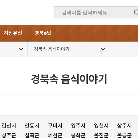
지정유산
경북e맛
경북속 음식이야기
경북속 음식이야기
김천시
안동시
구미시
영주시
영천시
상주시
성주군
칠곡군
예천군
봉화군
울진군
울릉군