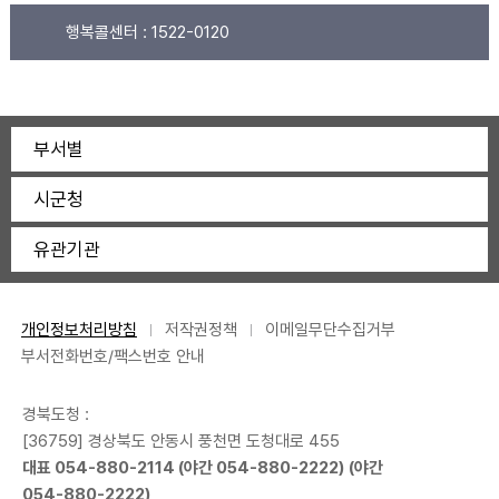
행복콜센터 :
1522-0120
부서별
시군청
유관기관
개인정보처리방침
저작권정책
이메일무단수집거부
부서전화번호/팩스번호 안내
경북도청 :
[36759] 경상북도 안동시 풍천면 도청대로 455
대표
054-880-2114
(야간
054-880-2222
) (야간
054-880-2222
)