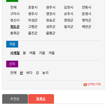
전체
포항시
경주시
김천시
안동시
구미시
영주시
영천시
상주시
문경시
경산시
의성군
청송군
영양군
영덕군
청도군
고령군
성주군
칠곡군
예천군
봉화군
울진군
울릉군
계절
사계절
봄
여름
가을
겨울
산지
전체
산
바다
강
농지
선택초기화
추천순
등록순