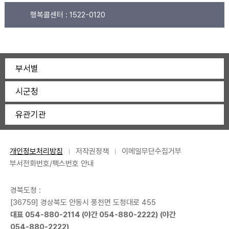
행복콜센터 :
1522-0120
부서별
시군청
유관기관
개인정보처리방침
저작권정책
이메일무단수집거부
부서전화번호/팩스번호 안내
경북도청 :
[36759] 경상북도 안동시 풍천면 도청대로 455
대표
054-880-2114
(야간
054-880-2222
) (야간
054-880-2222
)