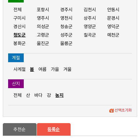
전체
포항시
경주시
김천시
안동시
구미시
영주시
영천시
상주시
문경시
경산시
의성군
청송군
영양군
영덕군
청도군
고령군
성주군
칠곡군
예천군
봉화군
울진군
울릉군
계절
사계절
봄
여름
가을
겨울
산지
전체
산
바다
강
농지
선택초기화
추천순
등록순