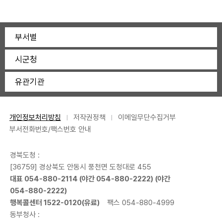
부서별
시군청
유관기관
개인정보처리방침
저작권정책
이메일무단수집거부
부서전화번호/팩스번호 안내
경북도청 :
[36759] 경상북도 안동시 풍천면 도청대로 455
대표
054-880-2114
(야간
054-880-2222
) (야간
054-880-2222
)
행복콜센터
1522-0120
(유료)
팩스 054-880-4999
동부청사 :