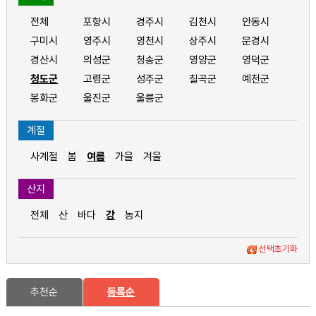
전체
포항시
경주시
김천시
안동시
구미시
영주시
영천시
상주시
문경시
경산시
의성군
청송군
영양군
영덕군
청도군
고령군
성주군
칠곡군
예천군
봉화군
울진군
울릉군
계절
사계절
봄
여름
가을
겨울
산지
전체
산
바다
강
농지
선택초기화
추천순
등록순