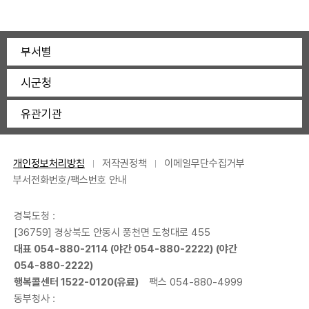
부서별
시군청
유관기관
개인정보처리방침
저작권정책
이메일무단수집거부
부서전화번호/팩스번호 안내
경북도청 :
[36759] 경상북도 안동시 풍천면 도청대로 455
대표
054-880-2114
(야간
054-880-2222
) (야간
054-880-2222
)
행복콜센터
1522-0120
(유료)
팩스 054-880-4999
동부청사 :