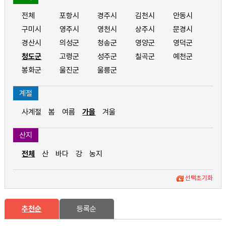
전체
포항시
경주시
김천시
안동시
구미시
영주시
영천시
상주시
문경시
경산시
의성군
청송군
영양군
영덕군
청도군
고령군
성주군
칠곡군
예천군
봉화군
울진군
울릉군
계절
사계절
봄
여름
가을
겨울
산지
전체
산
바다
강
농지
선택초기화
추천순
등록순