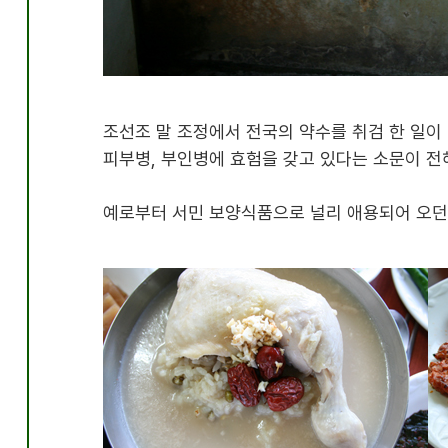
[신천약수
조선조 말 조정에서 전국의 약수를 취검 한 일이
피부병
,
부인병에 효험을 갖고 있다는 소문이 전
예로부터 서민 보양식품으로 널리 애용되어 오던