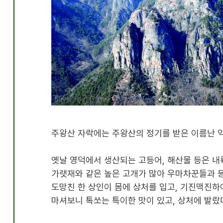
주왕산 자락에는 주왕산의 정기를 받은 이름난 
옛날 영덕에서 생산되는 고등어
,
해산물 등은 내
가랫재와 같은 높은 고개가 많아 우마차꾼들과 
도망친 한 상인이 몸에 상처를 입고
,
기진맥진하
마셔보니 톡쏘는 특이한 맛이 있고
,
상처에 발랐