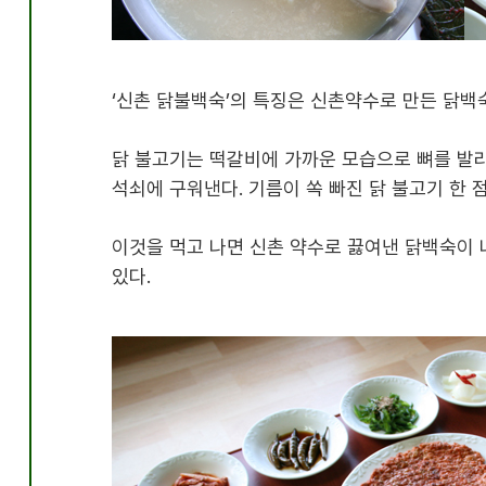
‘
신촌 닭불백숙
’
의 특징은 신촌약수로 만든 닭백
닭 불고기는 떡갈비에 가까운 모습으로 뼈를 발
석쇠에 구워낸다
.
기름이 쏙 빠진 닭 불고기 한
이것을 먹고 나면 신촌 약수로 끓여낸 닭백숙이
있다
.