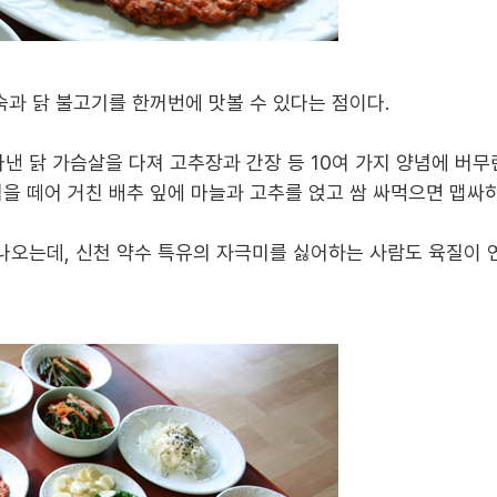
숙과 닭 불고기를 한꺼번에 맛볼 수 있다는 점이다
.
라낸 닭 가슴살을 다져 고추장과 간장 등
10
여 가지 양념에 버무
 점을 떼어 거친 배추 잎에 마늘과 고추를 얹고 쌈 싸먹으면 맵
 나오는데
,
신천 약수 특유의 자극미를 싫어하는 사람도 육질이 