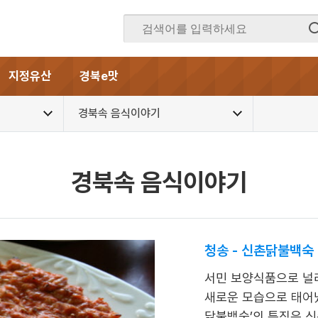
지정유산
경북e맛
경북속 음식이야기
경북속 음식이야기
청송 - 신촌닭불백숙
서민 보양식품으로 널
새로운 모습으로 태어났
닭불백숙’의 특징은 신