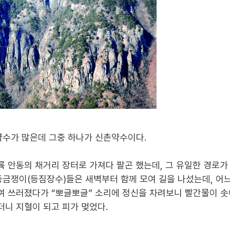
약수가 많은데 그중 하나가 신촌약수이다
.
륙 안동의 채거리 장터로 가져다 팔곤 했는데
,
그 유일한 경로가
등금쟁이
(
등짐장수
)
들은 새벽부터 함께 모여 길을 나섰는데
,
어느
여 쓰러졌다가
“
뽀글뽀글
”
소리에 정신을 차려보니 빨간물이 솟
더니 지혈이 되고 피가 멎었다
.