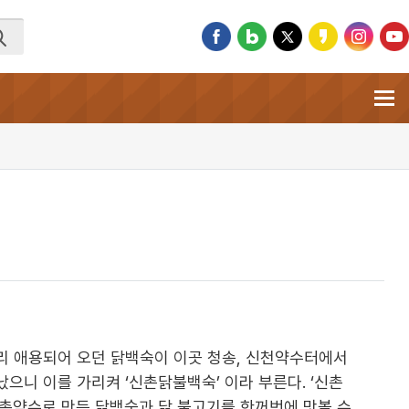
리 애용되어 오던 닭백숙이 이곳 청송, 신천약수터에서
으니 이를 가리켜 ‘신촌닭불백숙’ 이라 부른다. ‘신촌
촌약수로 만든 닭백숙과 닭 불고기를 한꺼번에 맛볼 수