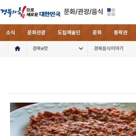
문화/관광/음식
소식
문화관광
도립예술단
문화
동락관
경북e맛
경북음식이야기