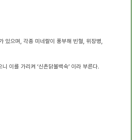
가 있으며
,
각종 미네랄이 풍부해 빈혈
,
위장병
,
으니 이를 가리켜
‘
신촌닭불백숙
’
이라 부른다
.