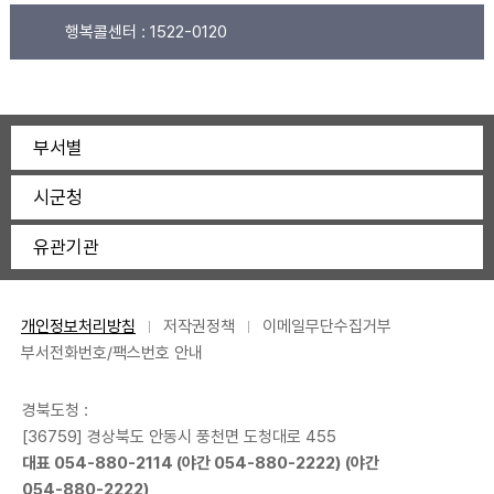
행복콜센터 :
1522-0120
부서별
시군청
유관기관
개인정보처리방침
저작권정책
이메일무단수집거부
부서전화번호/팩스번호 안내
경북도청 :
[36759] 경상북도 안동시 풍천면 도청대로 455
대표
054-880-2114
(야간
054-880-2222
) (야간
054-880-2222
)