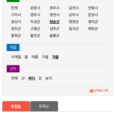
전체
포항시
경주시
김천시
안동시
구미시
영주시
영천시
상주시
문경시
경산시
의성군
청송군
영양군
영덕군
청도군
고령군
성주군
칠곡군
예천군
봉화군
울진군
울릉군
계절
사계절
봄
여름
가을
겨울
산지
전체
산
바다
강
농지
선택초기화
추천순
등록순