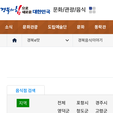
문화/관광/음식
소식
문화관광
도립예술단
문화
동락관
경북e맛
경북음식이야기
음식점 검색
전체
포항시
경주시
지역
영덕군
청도군
고령군