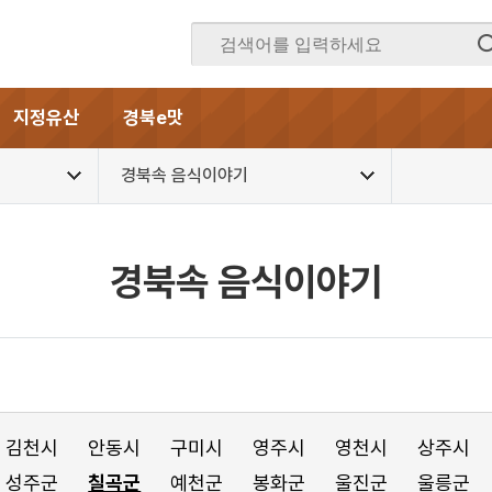
지정유산
경북e맛
경북속 음식이야기
경북속 음식이야기
김천시
안동시
구미시
영주시
영천시
상주시
성주군
칠곡군
예천군
봉화군
울진군
울릉군