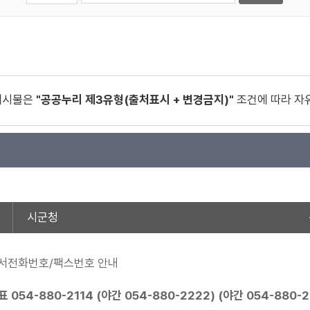
게시물은
"공공누리 제3유형(출처표시 + 변경금지)"
조건에 따라 자
시군청
서전화번호/팩스번호 안내
표
054-880-2114
(야간
054-880-2222
) (야간
054-880-