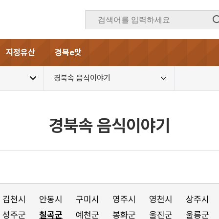
지정유산
경북e맛
경북속 음식이야기
경북속 음식이야기
김천시
안동시
구미시
영주시
영천시
상주시
성주군
칠곡군
예천군
봉화군
울진군
울릉군