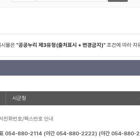
게시물은
"공공누리 제3유형(출처표시 + 변경금지)"
조건에 따라 자
시군청
서전화번호/팩스번호 안내
표
054-880-2114
(야간
054-880-2222
) (야간
054-880-