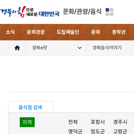
문화/관광/음식
소식
문화관광
도립예술단
문화
동락관
경북e맛
경북음식이야기
음식점 검색
전체
포항시
경주시
지역
영덕군
청도군
고령군