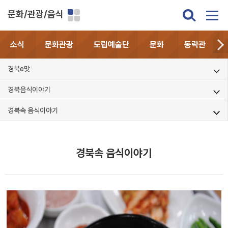
문화/관광/음식
소식
문화관광
도립예술단
문화
동락관
경북e맛
경북음식이야기
경북속 음식이야기
경북속 음식이야기