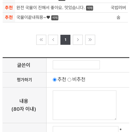
추천
완전 국물이 진해서 좋아요. 맛있습니다.
국밥러버
삭제
추천
국물이끝내줘용~♥
숨
삭제
1
글쓴이
추천
비추천
평가하기
내용
(80자 이내)
*