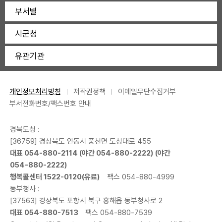
부서별
시군청
유관기관
개인정보처리방침
저작권정책
이메일무단수집거부
부서전화번호/팩스번호 안내
경북도청 :
[36759] 경상북도 안동시 풍천면 도청대로 455
대표
054-880-2114
(야간
054-880-2222
) (야간
054-880-2222
)
행복콜센터
1522-0120
(유료)
팩스 054-880-4999
동부청사 :
[37563] 경상북도 포항시 북구 흥해읍 동부청사로 2
대표
054-880-7513
팩스 054-880-7539