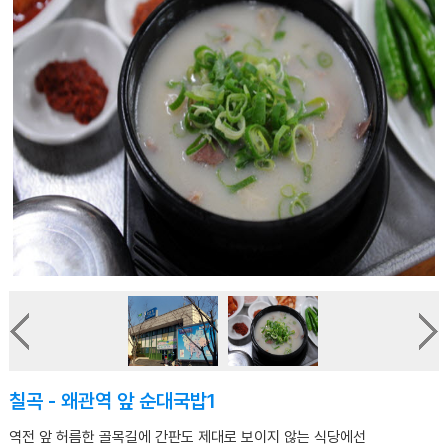
칠곡 - 왜관역 앞 순대국밥1
역전 앞 허름한 골목길에 간판도 제대로 보이지 않는 식당에선