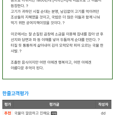
등으로 나뉘지만 1800년대 [시의전서]에 처음으로 그 이름이
등장한다.？
고기가 귀하던 시절 순대는 분명, 남김없이 고기를 먹이려던
조상들의 지혜였을 것이고, 국밥은 더 많은 이들과 함께 나눠
먹기 위한 궁여지책이었을 것이다.？
이곳에서는 잘 손질된 곱창에 소금을 이용해 잡내를 잡아 낸 후
선지와 당면과 파 등 야채를 넣어 두툼하게 순대를 만든다.？
터질 듯 통통하게 삶아내어 김이 모락모락 피어 오르는 국물 한
사발.？
조촐한 음식이지만 어떤 이에겐 행복이고, 어떤 이에겐
아름다운 추억이 된다.
한줄고객평가
평가
평가글
작성자
추천
국물이 깔끔하고 진해요
dd
삭제