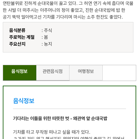
연탄불위로 진하게 순대국물이 끓고 있다. 그 허연 연기 속에 춥다며 국물
한 사발 더 떠주시는 아주머니의 정이 좋았고, 진한 순대국밥에 밥 한
공기 뚝딱 말아먹고선 기차를 기다리며 마시는 소주 한잔도 좋았다.
음식분류
: 주식
주로먹는 계절
: 봄
주요산지
: 농지
음식정보
관련음식점
여행정보
음식정보
기다리는 이들을 위한 따뜻한 벗 - 왜관역 앞 순대국밥
기차를 타고 무작정 떠나고 싶을 때가 있다.
？가진 것도 없고 행선지도 없었지만 여행이 좋았고 길 위에서