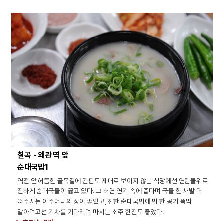
칠곡 - 왜관역 앞
순대국밥1
역전 앞 허름한 골목길에 간판도 제대로 보이지 않는 식당에선 연탄불위로
진하게 순대국물이 끓고 있다. 그 허연 연기 속에 춥다며 국물 한 사발 더
떠주시는 아주머니의 정이 좋았고, 진한 순대국밥에 밥 한 공기 뚝딱
말아먹고선 기차를 기다리며 마시는 소주 한잔도 좋았다.