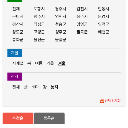
전체
포항시
경주시
김천시
안동시
구미시
영주시
영천시
상주시
문경시
경산시
의성군
청송군
영양군
영덕군
청도군
고령군
성주군
칠곡군
예천군
봉화군
울진군
울릉군
계절
사계절
봄
여름
가을
겨울
산지
전체
산
바다
강
농지
선택초기화
추천순
등록순