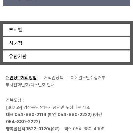
부서별
시군청
유관기관
개인정보처리방침
저작권정책
이메일무단수집거부
부서전화번호/팩스번호 안내
경북도청 :
[36759] 경상북도 안동시 풍천면 도청대로 455
대표
054-880-2114
(야간
054-880-2222
) (야간
054-880-2222
)
행복콜센터
1522-0120
(유료)
팩스 054-880-4999