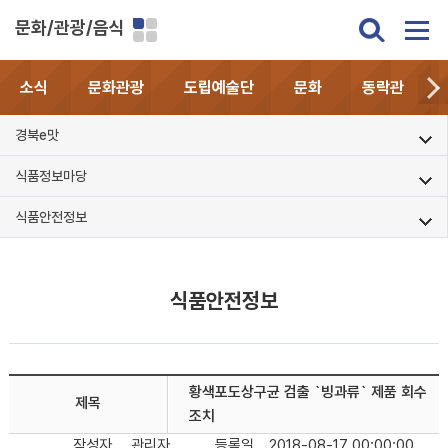
문화/관광/음식
소식
문화관광
도립예술단
문화
동락관
경북e맛
식품정보마당
식품안전정보
식품안전정보
황색포도상구균 검출 `빙과류` 제품 회수
제목
조치
작성자
관리자
등록일
2018-08-17 00:00:00