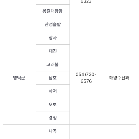
6323
봉길대왕암
관성솔밭
장사
대진
고래불
054)730-
영덕군
남호
해양수산과
6576
하저
오보
경정
나곡