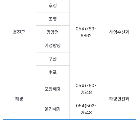
후정
봉평
054)789-
울진군
망양정
해양수산과
6862
기성망양
구산
후포
054)750-
포항해경
2548
해경
해양안전과
054)502-
울진해경
2548