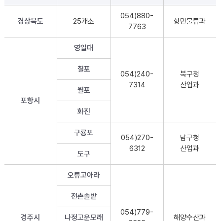
054)880-
경상북도
25개소
항만물류과
7763
영일대
칠포
054)240-
북구청
7314
산업과
월포
포항시
화진
구룡포
054)270-
남구청
6312
산업과
도구
오류고아라
전촌솔밭
054)779-
경주시
나정고운모래
해양수산과