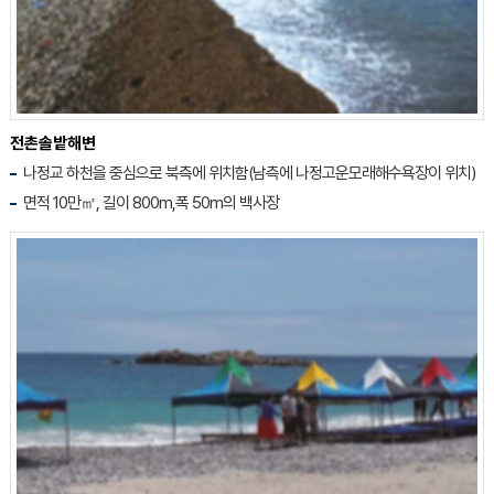
전촌솔밭해변
나정교 하천을 중심으로 북측에 위치함(남측에 나정고운모래해수욕장이 위치)
면적 10만㎡, 길이 800m,
폭 50m의 백사장