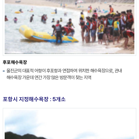
후포해수욕장
울진군의 대표적 어항이 후포항과 연접하여 위치한 해수욕장으로, 관내
해수욕장 가운데 연간 가장 많은 방문객이 찾는 지역
포항시 지정해수욕장 : 5개소