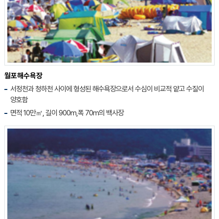
월포해수욕장
서정천과 청하천 사이에 형성된 해수욕장으로서 수심이 비교적 얕고 수질이
양호함
면적 10만㎡, 길이 900m,
폭 70m의 백사장