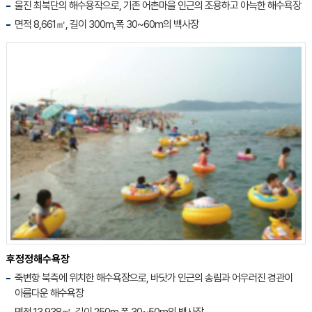
울진 최북단의 해수용작으로, 기존 어촌마을 인근의 조용하고 아늑한 해수욕장
면적 8,661㎡, 길이 300m,
폭 30~60m의 백사장
후정정해수욕장
죽변항 북측에 위치한 해수욕장으로, 바닷가 인근의 송림과 어우러진 경관이
아름다운 해수욕장