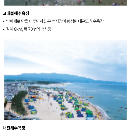
고래불해수욕장
방파제로 만을 이루면서 넓은 백사장이 형성된 대규모 해수욕장
길이 8km, 폭 70m의 백사장
대진해수욕장