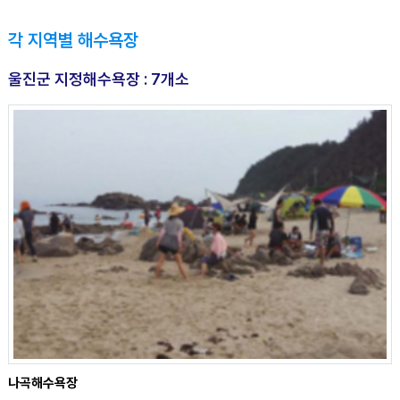
각 지역별 해수욕장
울진군 지정해수욕장 : 7개소
나곡해수욕장