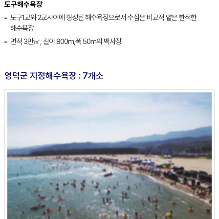
도구해수욕장
도구1교와 2교사이에 형성된 해수욕장으로서 수심은 비교적 얕은 한적한
해수욕장
면적 3만㎡, 길이 800m,
폭 50m의 백사장
영덕군 지정해수욕장 : 7개소