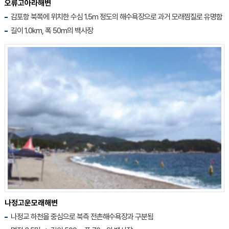
오류고아라해변
감포항 북쪽에 위치한 수심 1.5m 정도의 해수욕장으로 과거 모래찜질로 유명함
길이 1.0km, 폭 50m의 백사장
나정고운모래해변
나정교 하천을 중심으로 북측 전촌해수욕장과 구분됨