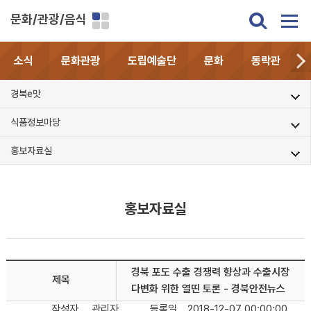
문화/관광/음식
소식
문화관광
도립예술단
문화
동락관
경북e맛
식품정보마당
홍보자료실
홍보자료실
경북 포도 수출 경쟁력 향상과 수출시장
제목
다변화 위한 열띤 토론 - 경북안전뉴스
작성자
관리자
등록일
2018-12-07 00:00:00