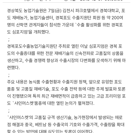
경상북도 농업기술원은 7일(금) 김천시 파크호텔에서 경북대학교, 포
도 재배농가, 농업기술센터, 경북포도 수출지원단 회원 등 약 200여
명의 산학연 관계자들이 참석한 가운데 `수출 활성화를 위한 경북포
도 심포지엄’을 개최했다.
;
경북포도수출농업기술지원단 주최로 열린 이날 심포지엄은 경북 포
도의 수출증대를 위한 전문 재배기술의 신속전파로 고품질의 상품을
생산하고, 수출 경쟁력 향상과 수출시장의 다변화를 모색하기 위해 마
련했다.
;
주요 내용은 농식품 수출현황과 수출지원 정책, 앞으로 유망한 포도
품종 및 고품질 재배기술, 포도 수출 전략 등에 대한 주제 발표와 토론
이 진행됐으며 특히 최근 재배면적이 급증하고 있는 고급 프리미엄 포
도 `샤인머스켓’품종에 대한 열띤 논의가 펼쳐졌다.
;
`샤인머스켓’의 고품질 규격 생산기술, 농가현장에서 발생되는 애로
점 해결과 중국, 베트남 등 수출국의 기호와 수출가격, 수출량을 확대
할 수 있는 방안에 대해 심도있는 토론이 이어졌다.