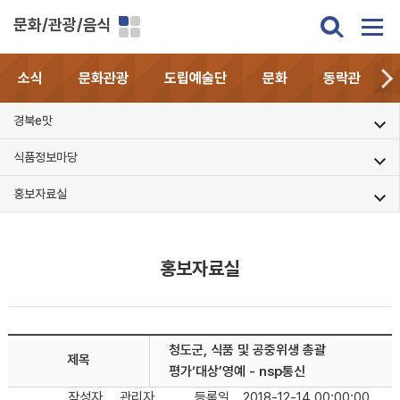
문화/관광/음식
소식
문화관광
도립예술단
문화
동락관
경북e맛
식품정보마당
홍보자료실
홍보자료실
청도군, 식품 및 공중위생 총괄
제목
평가‘대상’영예 - nsp통신
작성자
관리자
등록일
2018-12-14 00:00:00