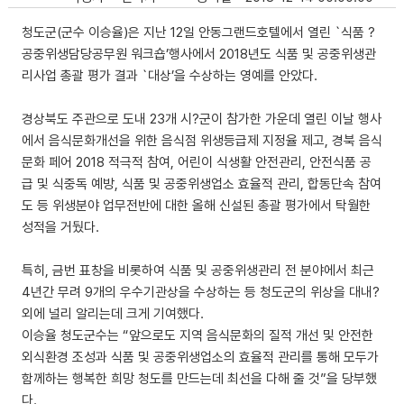
청도군(군수 이승율)은 지난 12일 안동그랜드호텔에서 열린 `식품 ?
공중위생담당공무원 워크숍’행사에서 2018년도 식품 및 공중위생관
리사업 총괄 평가 결과 `대상’을 수상하는 영예를 안았다.
경상북도 주관으로 도내 23개 시?군이 참가한 가운데 열린 이날 행사
에서 음식문화개선을 위한 음식점 위생등급제 지정율 제고, 경북 음식
문화 페어 2018 적극적 참여, 어린이 식생활 안전관리, 안전식품 공
급 및 식중독 예방, 식품 및 공중위생업소 효율적 관리, 합동단속 참여
도 등 위생분야 업무전반에 대한 올해 신설된 총괄 평가에서 탁월한
성적을 거뒀다.
특히, 금번 표창을 비롯하여 식품 및 공중위생관리 전 분야에서 최근
4년간 무려 9개의 우수기관상을 수상하는 등 청도군의 위상을 대내?
외에 널리 알리는데 크게 기여했다.
이승율 청도군수는 “앞으로도 지역 음식문화의 질적 개선 및 안전한
외식환경 조성과 식품 및 공중위생업소의 효율적 관리를 통해 모두가
함께하는 행복한 희망 청도를 만드는데 최선을 다해 줄 것”을 당부했
다.