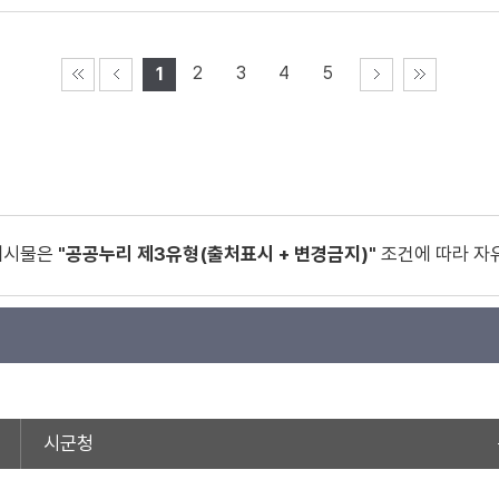
2
3
4
5
1
게시물은
"공공누리 제3유형(출처표시 + 변경금지)"
조건에 따라 자
시군청