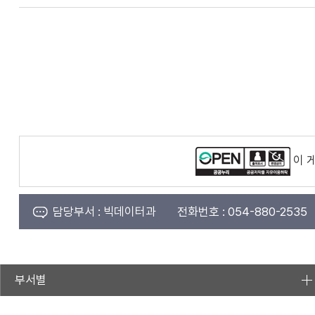
이 
담당부서 :
빅데이터과
전화번호 :
054-880-2535
부서별