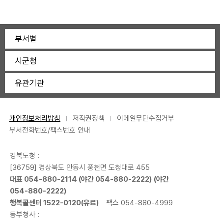
부서별
시군청
유관기관
개인정보처리방침
저작권정책
이메일무단수집거부
부서전화번호/팩스번호 안내
경북도청 :
[36759] 경상북도 안동시 풍천면 도청대로 455
대표
054-880-2114
(야간
054-880-2222
) (야간
054-880-2222
)
행복콜센터
1522-0120
(유료)
팩스 054-880-4999
동부청사 :