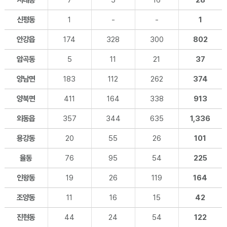
시래동
7
5
16
28
신평동
1
-
-
1
안강읍
174
328
300
802
암곡동
5
11
21
37
양남면
183
112
262
374
양북면
411
164
338
913
외동읍
357
344
635
1,336
용강동
20
55
26
101
율동
76
95
54
225
인왕동
19
26
119
164
조양동
11
16
15
42
진현동
44
24
54
122