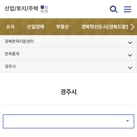
산업/토지/주택
소식
산업경제
부동산
경북혁신도시(경북드림밸리)
경북한옥지원센터
한옥통계
경주시
경주시
같은