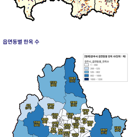
읍면동별 한옥 수