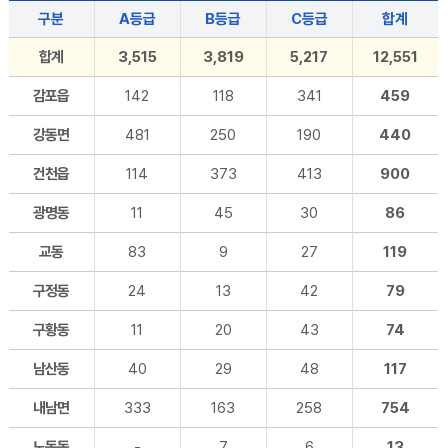
구분
A등급
B등급
C등급
합계
합계
3,515
3,819
5,217
12,551
감포읍
142
118
341
459
강동면
481
250
190
440
건천읍
114
373
413
900
광명동
11
45
30
86
교동
83
9
27
119
구정동
24
13
42
79
구황동
11
20
43
74
남산동
40
29
48
117
내남면
333
163
258
754
노동동
-
7
6
13