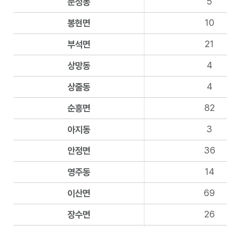
5
문정동
10
봉현면
21
부석면
4
상망동
4
상줄동
82
순흥면
3
아지동
36
안정면
14
영주동
69
이산면
26
장수면