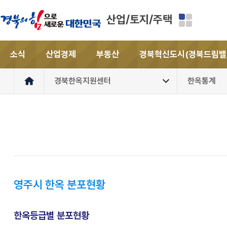
산업/토지/주택
소식
산업경제
부동산
경북혁신도시(경북드림밸
경북한옥지원센터
한옥통계
영주시 한옥 분포현황
한옥등급별 분포현황