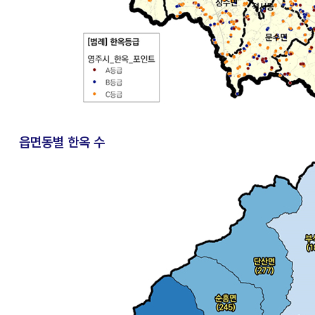
읍면동별 한옥 수