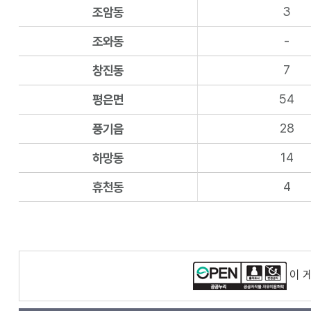
3
조암동
-
조와동
7
창진동
54
평은면
28
풍기읍
14
하망동
4
휴천동
이 