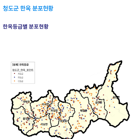
청도군 한옥 분포현황
한옥등급별 분포현황