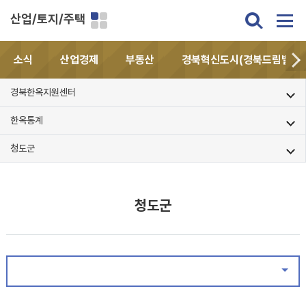
산업/토지/주택
소식
산업경제
부동산
경북혁신도시(경북드림밸리)
경북한옥지원센터
한옥통계
청도군
청도군
같은