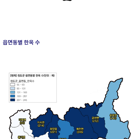
읍면동별 한옥 수