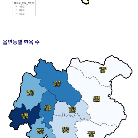
읍면동별 한옥 수