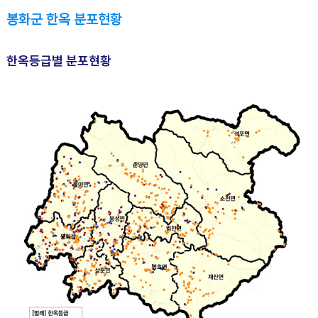
봉화군 한옥 분포현황
한옥등급별 분포현황