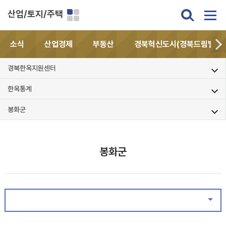
산업/토지/주택
소식
산업경제
부동산
경북혁신도시(경북드림밸리)
경북한옥지원센터
한옥통계
봉화군
봉화군
같은