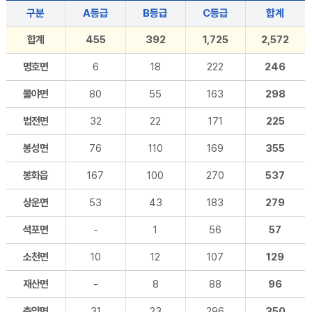
구분
A등급
B등급
C등급
합계
합계
455
392
1,725
2,572
명호면
6
18
222
246
물야면
80
55
163
298
법전면
32
22
171
225
봉성면
76
110
169
355
봉화읍
167
100
270
537
상운면
53
43
183
279
석포면
-
1
56
57
소천면
10
12
107
129
재산면
-
8
88
96
춘양면
31
23
296
350