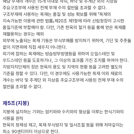
해당 부재의 개수는 15개 이내로 하되, 바닥 및 주계단 외의 지상층
주요구조부에 사용된 전체 부재 수의 절반을 초과할 수 없다.
구조부재에 사용하는 목재는 품질 및 성능 확보를 위해 「목재의
지속가능한 이용에 관한 법률」제20조 제1항에 따라 산림청장이 고시한
품질기준에 부합해야 함. 다만, 기존 한옥의 철거 등을 통해 얻은 목재를
재활용하는 경우는 예외
외부에 노출되는 목재 기둥은 부식부패를 방지하기 위하여, 기단 및 주춧돌
없이 지면위에 직접 세우지 아니한다.
외기에 접하는 목재에는 방습방부방염등을 위하여 오일스테인 및
우드스테인 등을 도포하거나, 그 이상의 효과를 가진 조치를 하여야 한다.
지방자치단체의 장은 한옥의 용도 및 지역의 현황 등을 고려한 별도의
기준을 정할 수 있다. 다만, 이 경우에도 사용가능한 목재 이외 재료의
개수는 바닥 및 주계단 외 지상층 주요구조부에 사용된 전체 부재 수의
절반을 초과할 수 없다.
제5조(지붕)
지붕에 설치하는 기와는 암키와와 수키와의 형상을 이루는 한식기와의
사용을 원칙
한옥의 정체성 제고, 목재 부식방지 및 일사조절 등을 위해 처마깊이는
최소 90센티미터 이상으로 한다.