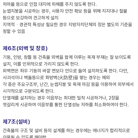
처마물 등으로 인접 대지에 피해를 주지 않도록 한다.
눈썹지붕을 시공하는 경우, 사용자 안전 확보 등을 위해 지지대나 철물
등으로 보강하여 견고하게 설치
지역적ㆍ경관적 특성상 필요한 경우 지방자치단체의 장은 별도의 기준을
정할 수 있음
제6조(외벽 및 창호)
기둥, 인방, 창틀 등 건축물 외벽을 함께 이루는 목재 부재는 잘 보이도록
설치, 이를 인위적으로 가리지 않도록 한다.
외벽면은 좌우 기둥의 바깥 면보다 안으로 들여 설치하도록 한다. 다만,
사괴석이나 벽돌등으로 화방벽(火防壁)을 쌓는 경우는 예외
각 층은 주요구조부, 난간, 눈썹지붕 및 목재 마감 등을 이용하여 외부에서
시각적으로 구분되도록 한다.
단열재를 설치하는 경우 이음부는 최대한 밀착 시공하거나, 2장을
엇갈리게 시공하여 이음부를 통한 단열성능 저하를 최소화하여야 한다.
제7조(설비)
건축물의 구조 및 설비 등의 설계를 하는 경우에는 에너지가 합리적으로
이용될 수 있도록 해야함