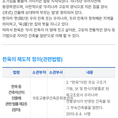
초가집을 통틀어 가리키는 말로 시작되었다. 1975년 국어사전에
등장하였으며, 사전적으로 ‘우리나라 고유의 양식으로 지은 집을 양식
(洋式) 건물에 상대하여 부르는 말’로 정의되어 있다.
한자어 ‘한(韓)’은 우리 민족 또는 우리나라, 우리 민족이 정착해온 지역을
의미하고, ‘옥(屋)’은 집의 뜻을 지니고 있다.
따라서 한옥은 ‘우리 민족이 이 땅에 짓고 살아온, 고유의 전통적인 양식 및
기법으로 지어진 건축물 일반’으로 이해 할 수 있다.
한옥의 제도적 정의(관련법령)
법령
소관부처
소관부서
내용
2. "한옥"이란 주요 구조가
한옥 등
기둥, 보 및 한식지붕틀로 된
건축자산의
목구조로서 우리나라
진흥에
국토교통부
건축문화경관과
전통양식이 반영된 건축물 및
관한 법률 제2조
그 부속건축물을 말한다.
(정의)
2015.6.4. 시행