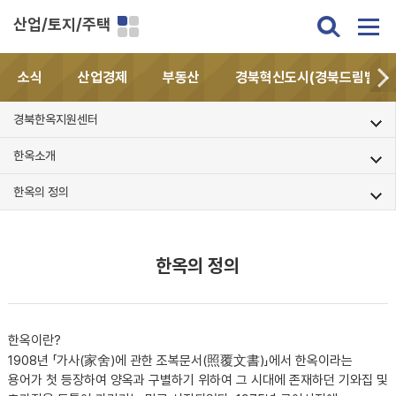
산업/토지/주택
소식
산업경제
부동산
경북혁신도시(경북드림밸리)
경북한옥지원센터
한옥소개
한옥의 정의
한옥의 정의
한옥이란?
1908년 「가사(家舍)에 관한 조복문서(照覆文書)」에서 한옥이라는
용어가 첫 등장하여 양옥과 구별하기 위하여 그 시대에 존재하던 기와집 및