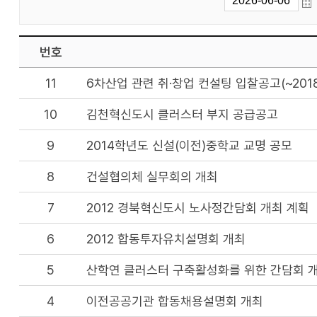
번호
11
6차산업 관련 취·창업 컨설팅 입찰공고(~2018. 
10
김천혁신도시 클러스터 부지 공급공고
9
2014학년도 신설(이전)중학교 교명 공모
8
건설협의체 실무회의 개최
7
2012 경북혁신도시 노사정간담회 개최 계획
6
2012 합동투자유치설명회 개최
5
산학연 클러스터 구축활성화를 위한 간담회 
4
이전공공기관 합동채용설명회 개최