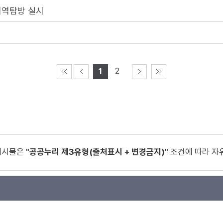
지역탐방 실시
2
1
게시물은
"공공누리 제3유형(출처표시 + 변경금지)"
조건에 따라 자