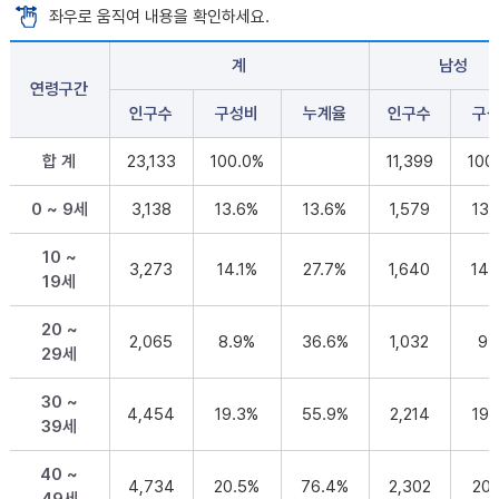
좌우로 움직여 내용을 확인하세요.
계
남성
연령구간
인구수
구성비
누계율
인구수
구
합 계
23,133
100.0%
11,399
100
0 ~ 9세
3,138
13.6%
13.6%
1,579
13.
10 ~
3,273
14.1%
27.7%
1,640
14
19세
20 ~
2,065
8.9%
36.6%
1,032
9.
29세
30 ~
4,454
19.3%
55.9%
2,214
19.
39세
40 ~
4,734
20.5%
76.4%
2,302
20.