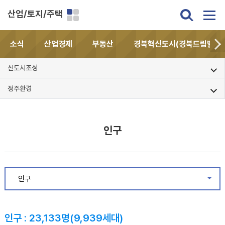
산업/토지/주택
소식
산업경제
부동산
경북혁신도시(경북드림밸리)
신도시조성
정주환경
인구
인구
같은
인구 : 23,133명(9,939세대)