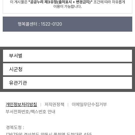
이 게시물은
"공공누리 제3유형(출처표시 + 변경금지)"
조건에 따라 자유롭게
이용이 가능합니다.
행복콜센터 :
1522-0120
부서별
시군청
유관기관
개인정보처리방침
저작권정책
이메일무단수집거부
부서전화번호/팩스번호 안내
경북도청 :
[36759] 경상북도 안동시 풍천면 도청대로 455