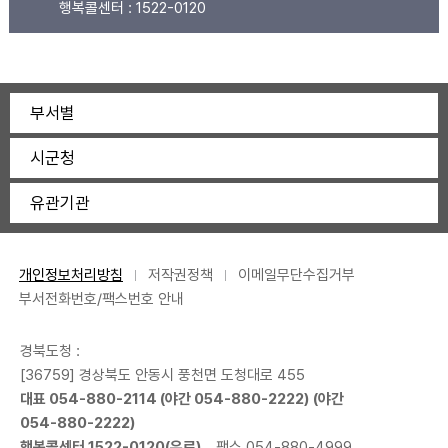
행복콜센터 :
1522-0120
부서별
시군청
유관기관
개인정보처리방침
저작권정책
이메일무단수집거부
부서전화번호/팩스번호 안내
경북도청 :
[36759] 경상북도 안동시 풍천면 도청대로 455
대표
054-880-2114
(야간
054-880-2222
) (야간
054-880-2222
)
행복콜센터
1522-0120
(유료)
팩스 054-880-4999