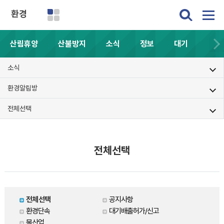
환경
산림휴양
산불방지
소식
정보
대기
소식
환경알림방
전체선택
전체선택
전체선택
공지사항
환경단속
대기배출허가/신고
물산업